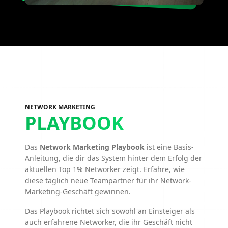
NETWORK MARKETING
PLAYBOOK
Das
Network Marketing Playbook
ist eine Basis-
Anleitung, die dir das System hinter dem Erfolg der
aktuellen Top 1% Networker zeigt. Erfahre, wie
diese täglich neue Teampartner für ihr Network-
Marketing-Geschäft gewinnen.
Das Playbook richtet sich sowohl an Einsteiger als
auch erfahrene Networker, die ihr Geschäft nicht